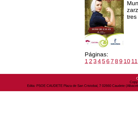
Mun
zarz
tres
Páginas:
1
2
3
4
5
6
7
8
9
10
11
C
Copyr
Edita: PSOE CAUDETE Plaza de San Cristobal, 7 02660 Caudete (Albacete