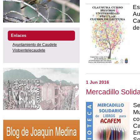
Es
Au
Ca
de
Enlaces
Ayuntamiento de Caudete
Vistoentelecaudete
1 Jun 2016
Mercadillo Soli
Se
Mu
co
Ca
En
So