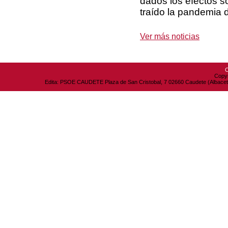
dados los efectos s
traído la pandemia 
Ver más noticias
C
Copyr
Edita: PSOE CAUDETE Plaza de San Cristobal, 7 02660 Caudete (Albacete