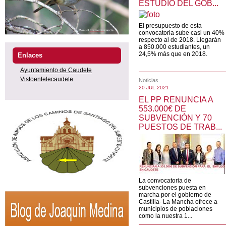
ESTUDIO DEL GOB...
El presupuesto de esta
convocatoria sube casi un 40%
respecto al de 2018. Llegarán
a 850.000 estudiantes, un
24,5% más que en 2018.
Enlaces
Ayuntamiento de Caudete
Vistoentelecaudete
Noticias
20 JUL 2021
EL PP RENUNCIA A
553.000€ DE
SUBVENCIÓN Y 70
PUESTOS DE TRAB...
La convocatoria de
subvenciones puesta en
marcha por el gobierno de
Castilla- La Mancha ofrece a
municipios de poblaciones
como la nuestra 1...