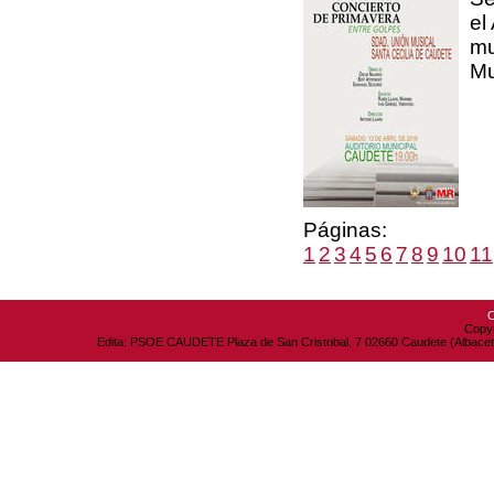
el
mu
Mu
Páginas:
1
2
3
4
5
6
7
8
9
10
11
C
Copyr
Edita: PSOE CAUDETE Plaza de San Cristobal, 7 02660 Caudete (Albacete