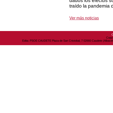
dados los efectos s
traído la pandemia 
Ver más noticias
C
Copyr
Edita: PSOE CAUDETE Plaza de San Cristobal, 7 02660 Caudete (Albacete