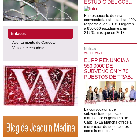
ESTUDIO DEL GOB...
El presupuesto de esta
convocatoria sube casi un 40%
respecto al de 2018. Llegarán
a 850.000 estudiantes, un
24,5% más que en 2018.
Enlaces
Ayuntamiento de Caudete
Vistoentelecaudete
Noticias
20 JUL 2021
EL PP RENUNCIA A
553.000€ DE
SUBVENCIÓN Y 70
PUESTOS DE TRAB...
La convocatoria de
subvenciones puesta en
marcha por el gobierno de
Castilla- La Mancha ofrece a
municipios de poblaciones
como la nuestra 1...